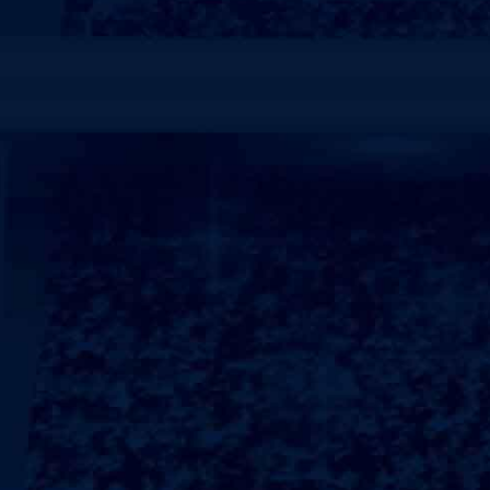
尤文同样没让人看
2024-11-03
凯发k8国际首页登录And
页登录手机应用下载(Vv1.
尤文将在主场迎战
2024-11-03
凯发k8国际首页登录And
页登录v8.1.4版下载(Vv8